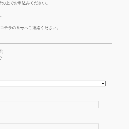
断の上でお申込みください。
ん。
はコチラの番号へご連絡ください。
須）
で