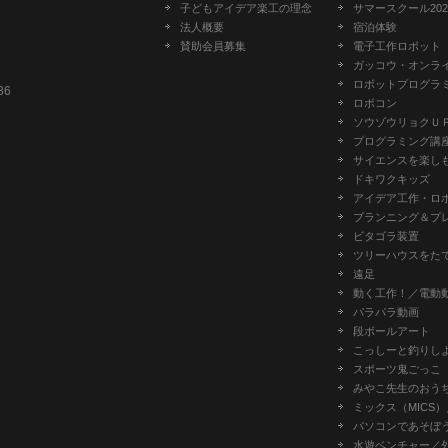
子どもアイデア楽工の理念
サマースクール202
法人概要
宿泊体験
賛助会員募集
電子工作ロボット
ガッコウ・オンラ
ロボットプログラ
36
ロボコン
ソウゾウリョクＵ
プログラミング講
サイエンスを楽し
ドキワクキッズ
アイデア工作・ロ
プランニング＆プ
ビタゴラ装置
ツリーハウスをた
遠足
動く工作！／電動
パラパラ動画
段ボールアート
こっしーと釣りし
スポーツ鬼ごっこ
みやこ先生のおう
ミックス（MICS
パソコンであそぼ
水遊ベンチャー／