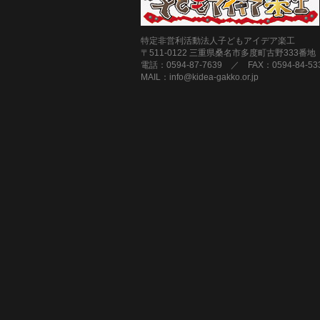
特定非営利活動法人子どもアイデア楽工
〒511-0122 三重県桑名市多度町古野333番地
電話：0594-87-7639 ／ FAX：0594-84-53
MAIL：info@kidea-gakko.or.jp