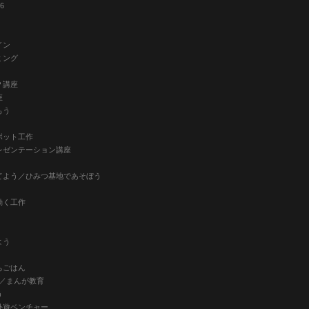
6
イン
ミング
Ｐ講座
座
もう
ボット工作
レゼンテーション講座
てよう／ひみつ基地であそぼう
動く工作
よう
ちごはん
）／まんが教育
う
外遊ベンチャー