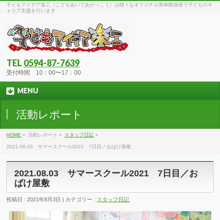
子どもアイデア楽工（こどもあいであがっこう）は様々なオリジナル実体験講座で子どものキ
ャリア支援を行います
TEL
0594-87-7639
受付時間 10：00〜17：00
MENU
活動レポート
HOME
»
活動レポート »
スタッフ日記
»
2021.08.03 サマースクール2021 7日目／おばけ屋敷
2021.08.03 サマースクール2021 7日目／お
ばけ屋敷
投稿日 : 2021年8月3日 | カテゴリー :
スタッフ日記