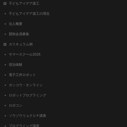
子どもアイデア楽工
子どもアイデア楽工の理念
法人概要
賛助会員募集
カリキュラム例
サマースクール2026
宿泊体験
電子工作ロボット
ガッコウ・オンライン
ロボットプログラミング
ロボコン
ソウゾウリョクＵＰ講座
プログラミング講座