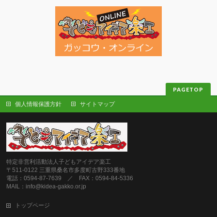
PAGETOP
個人情報保護方針
サイトマップ
特定非営利活動法人子どもアイデア楽工
〒511-0122 三重県桑名市多度町古野333番地
電話：0594-87-7639 ／ FAX：0594-84-5336
MAIL：info@kidea-gakko.or.jp
トップページ