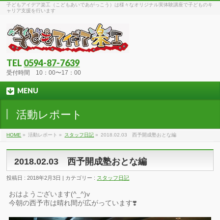
子どもアイデア楽工（こどもあいであがっこう）は様々なオリジナル実体験講座で子どものキ
ャリア支援を行います
TEL
0594-87-7639
受付時間 10：00〜17：00
MENU
活動レポート
HOME
»
活動レポート »
スタッフ日記
»
2018.02.03 西予開成塾おとな編
2018.02.03 西予開成塾おとな編
投稿日 : 2018年2月3日 | カテゴリー :
スタッフ日記
おはようございます(^_^)v
今朝の西予市は晴れ間が広がっています❣️