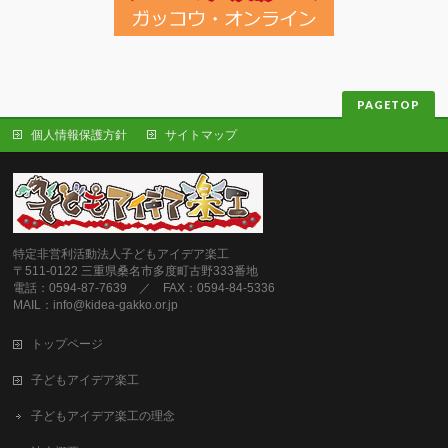
PAGETOP
個人情報保護方針
サイトマップ
特定非営利活動法人子どもアイデア楽工
〒511-0122 三重県桑名市多度町古野333番地
電話：0594-87-7639 ／ FAX：0594-84-5336
MAIL：info@kidea-gakko.or.jp
トップページ
子どもアイデア楽工
子どもアイデア楽工の理念