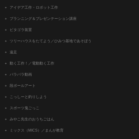
アイデア工作・ロボット工作
プランニング＆プレゼンテーション講座
ビタゴラ装置
ツリーハウスをたてよう／ひみつ基地であそぼう
遠足
動く工作！／電動動く工作
パラパラ動画
段ボールアート
こっしーと釣りしよう
スポーツ鬼ごっこ
みやこ先生のおうちごはん
ミックス（MICS）／まんが教育